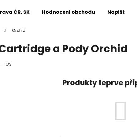
rava ČR, SK
Hodnocení obchodu
Napište n
Orchid
Co potřebujete najít?
Cartridge a Pody Orchid
HLEDAT
IQS
Produkty teprve př
Doporučujeme