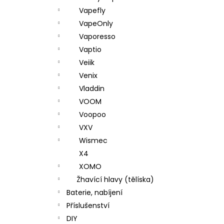
Vapefly
VapeOnly
Vaporesso
Vaptio
Veiik
Venix
Vladdin
VOOM
Voopoo
VXV
Wismec
X4
XOMO
Žhavící hlavy (tělíska)
Baterie, nabíjení
Příslušenství
DIY