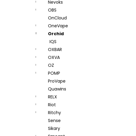
Nevoks
OBS
OnCloud
OneVape
Orchid
IQS
OXBAR
OXVA
OZ
POMP
ProVape
Quawins
RELX
Riot
Ritchy
Sense
Sikary