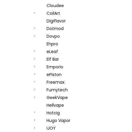
Cloudee
CoilArt
Digiflavor
Dotmod
Dovpo
Ehpro
eLeaf
Elf Bar
Emporio
ePiston
Freemax
Fumytech
GeekVape
Hellvape
Hotcig
Hugo Vapor
IJOY