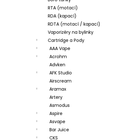
JOYETECH BF SS316 ATOMIZER 0,6OHM
l
RTA (motací)
57 Kč
RDA (kapací)
RDTA (motací / kapací)
Vaporizéry na bylinky
Cartridge a Pody
AAA Vape
Acrohm
Advken
AFK Studio
Airscream
Aramax
Artery
Asmodus
Aspire
Asvape
Bar Juice
CKS