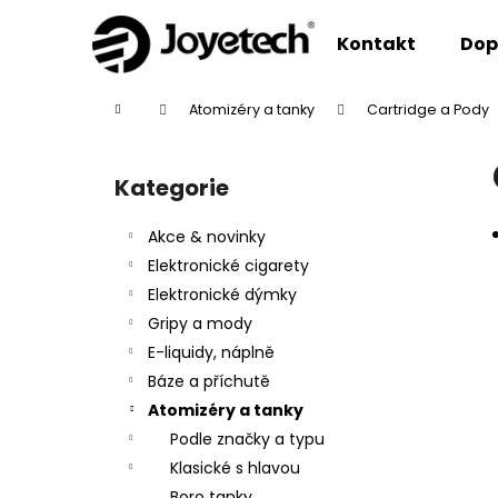
K
Přejít
na
o
Kontakt
Dop
obsah
Zpět
Zpět
š
do
do
í
Domů
Atomizéry a tanky
Cartridge a Pody
k
obchodu
obchodu
P
o
Kategorie
Přeskočit
s
kategorie
t
Akce & novinky
r
Elektronické cigarety
a
Elektronické dýmky
n
Gripy a mody
n
E-liquidy, náplně
í
Báze a příchutě
p
Atomizéry a tanky
a
Podle značky a typu
n
Klasické s hlavou
e
Boro tanky