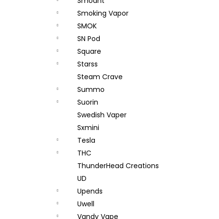
Smoant
Smoking Vapor
SMOK
SN Pod
Square
Starss
Steam Crave
Summo
Suorin
Swedish Vaper
Sxmini
Tesla
THC
ThunderHead Creations
UD
Upends
Uwell
Vandy Vape