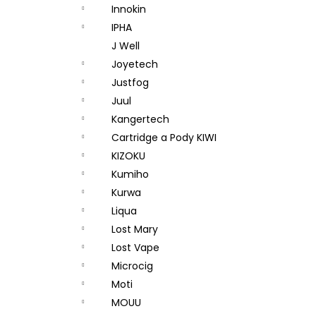
Innokin
IPHA
J Well
Joyetech
Justfog
Juul
Kangertech
Cartridge a Pody KIWI
KIZOKU
Kumiho
Kurwa
Liqua
Lost Mary
Lost Vape
Microcig
Moti
MOUU