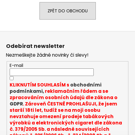
a
ZPĚT DO OBCHODU
j
í
t
Z
?
á
Odebírat newsletter
p
Nezmeškejte žádné novinky či slevy!
a
t
E-mail
HLEDAT
í
KLIKNUTÍM SOUHLASÍM s
obchodními
podmínkami,
reklamačním řádem a se
D
zpracováním osobních údajů dle zákona o
o
GDPR
. Zároveň ČESTNĚ PROHLAŠUJI, že jsem
p
starší 18ti let, tudíž se na moji osobu
o
nevztahuje omezení prodeje tabákových
r
výrobků a elektronických cigaret dle zákona
u
č. 379/2005 Sb. a následně souvisejících