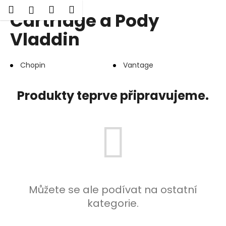
K
Hledat
Nákupní
Menu
Přihlášení
Cartridge a Pody
Přejít
o
Zpět
Zpět
na
košík
š
Vladdin
obsah
í
C
k
Chopin
Vantage
o
p
o
Produkty teprve připravujeme.
t
ř
e
b
u
j
e
Můžete se ale podívat na ostatní
t
kategorie.
e
n