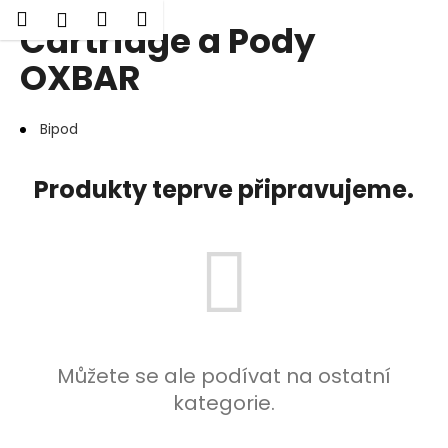
K
Hledat
Nákupní
Menu
Přihlášení
Cartridge a Pody
Přejít
o
Zpět
Zpět
na
košík
š
OXBAR
obsah
í
C
k
Bipod
o
p
o
Produkty teprve připravujeme.
t
ř
e
b
u
j
e
Můžete se ale podívat na ostatní
t
kategorie.
e
n