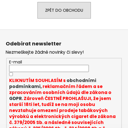
a
ZPĚT DO OBCHODU
j
í
t
Z
?
á
Odebírat newsletter
p
Nezmeškejte žádné novinky či slevy!
a
t
E-mail
HLEDAT
í
KLIKNUTÍM SOUHLASÍM s
obchodními
podmínkami,
reklamačním řádem a se
D
zpracováním osobních údajů dle zákona o
o
GDPR
. Zároveň ČESTNĚ PROHLAŠUJI, že jsem
p
starší 18ti let, tudíž se na moji osobu
o
nevztahuje omezení prodeje tabákových
r
výrobků a elektronických cigaret dle zákona
u
č. 379/2005 Sb. a následně souvisejících