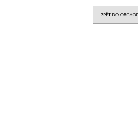
LIQUID DEKANG PINEAPPLE 10ML - 11MG
ELF BAR ELFA P
(ANANAS)
CARTRIDGE - W
2KS
195 Kč
ZPĚT DO OBCHO
189 Kč
Původně:
225 K