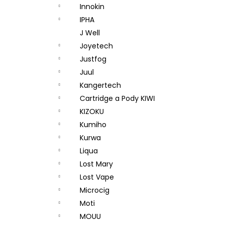
Innokin
IPHA
J Well
Joyetech
Justfog
Juul
Kangertech
Cartridge a Pody KIWI
KIZOKU
Kumiho
Kurwa
Liqua
Lost Mary
Lost Vape
Microcig
Moti
MOUU