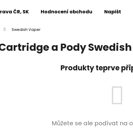
rava ČR, SK
Hodnocení obchodu
Napište n
Swedish Vaper
Co potřebujete najít?
Cartridge a Pody Swedish
HLEDAT
Produkty teprve př
Doporučujeme
Můžete se ale podívat na o