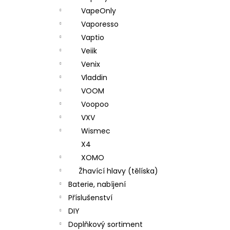
VapeOnly
Vaporesso
Vaptio
Veiik
Venix
Vladdin
VOOM
Voopoo
VXV
Wismec
X4
XOMO
Žhavící hlavy (tělíska)
Baterie, nabíjení
Příslušenství
DIY
Doplňkový sortiment