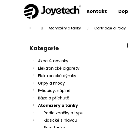
K
Přejít
na
o
Kontakt
Dop
obsah
Zpět
Zpět
š
do
do
í
Domů
Atomizéry a tanky
Cartridge a Pody
k
obchodu
obchodu
P
o
Kategorie
Přeskočit
s
kategorie
t
Akce & novinky
r
Elektronické cigarety
a
Elektronické dýmky
n
Gripy a mody
n
E-liquidy, náplně
í
Báze a příchutě
p
Atomizéry a tanky
a
Podle značky a typu
n
Klasické s hlavou
e
Boro tanky