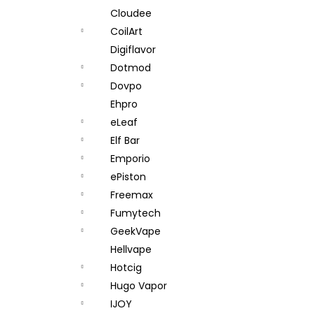
Cloudee
CoilArt
Digiflavor
Dotmod
Dovpo
Ehpro
eLeaf
Elf Bar
Emporio
ePiston
Freemax
Fumytech
GeekVape
Hellvape
Hotcig
Hugo Vapor
IJOY