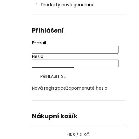
Produkty nové generace
Přihlášení
E-mail
Heslo
PŘIHLÁSIT SE
Nová registrace
Zapomenuté heslo
Nákupní košík
0
KS /
0 KČ