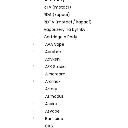
JOYETECH BF SS316 ATOMIZER 0,6OHM
l
RTA (motací)
57 Kč
RDA (kapací)
RDTA (motací / kapací)
Vaporizéry na bylinky
Cartridge a Pody
AAA Vape
Acrohm
Advken
AFK Studio
Airscream
Aramax
Artery
Asmodus
Aspire
Asvape
Bar Juice
CKS