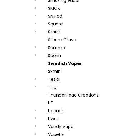
Smoking Vapor
SMOK
SN Pod
Square
Starss
Steam Crave
Summo
Suorin
Swedish Vaper
Sxmini
Tesla
THC
ThunderHead Creations
UD
Upends
Uwell
Vandy Vape
Vapefly