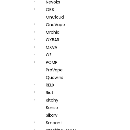
Nevoks
OBS
OnCloud
OneVape
Orchid
OXBAR
OXVA
OZ
POMP
ProVape
Quawins
RELX
Riot
Ritchy
Sense
Sikary
Smoant