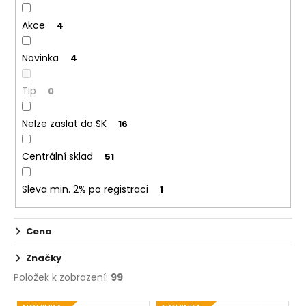
č
d
u
Akce
u
4
j
k
e
Novinka
4
m
t
e
ů
Tip
0
LIQUID
Nelze zaslat do SK
16
DEKANG
PINEAPPLE
10ML
Centrální sklad
51
-
11MG
(ANANAS)
Sleva min. 2% po registraci
1
195
Kč
Cena
Značky
Položek k zobrazení:
99
V