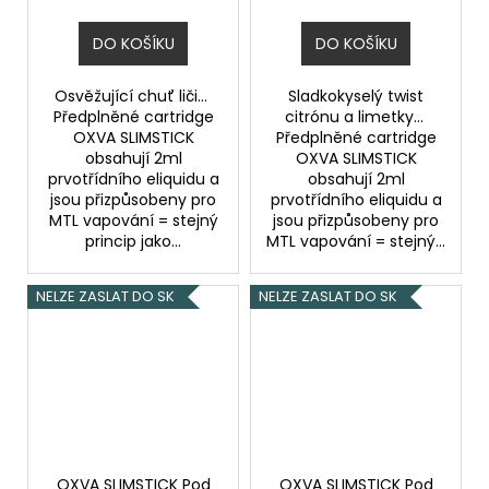
DO KOŠÍKU
DO KOŠÍKU
Osvěžující chuť liči...
Sladkokyselý twist
Předplněné cartridge
citrónu a limetky...
OXVA SLIMSTICK
Předplněné cartridge
obsahují 2ml
OXVA SLIMSTICK
prvotřídního eliquidu a
obsahují 2ml
jsou přizpůsobeny pro
prvotřídního eliquidu a
MTL vapování = stejný
jsou přizpůsobeny pro
princip jako...
MTL vapování = stejný...
NELZE ZASLAT DO SK
NELZE ZASLAT DO SK
OXVA SLIMSTICK Pod
OXVA SLIMSTICK Pod