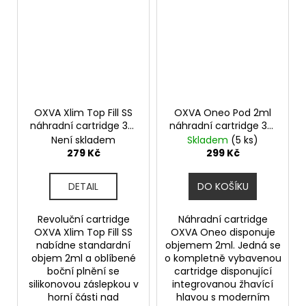
OXVA Xlim Top Fill SS
OXVA Oneo Pod 2ml
náhradní cartridge 3ks
náhradní cartridge 3ks
odpor 1,2ohm
odpor 0,4ohm
Není skladem
Skladem
(5 ks)
279 Kč
299 Kč
DETAIL
DO KOŠÍKU
Revoluční cartridge
Náhradní cartridge
OXVA Xlim Top Fill SS
OXVA Oneo disponuje
nabídne standardní
objemem 2ml. Jedná se
objem 2ml a oblíbené
o kompletně vybavenou
boční plnění se
cartridge disponující
silikonovou záslepkou v
integrovanou žhavící
horní části nad
hlavou s moderním