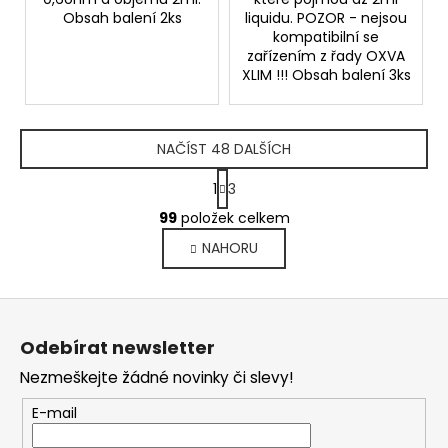
Obsah balení 2ks
liquidu. POZOR - nejsou
kompatibilní se
zařízením z řady OXVA
XLIM !!! Obsah balení 3ks
NAČÍST 48 DALŠÍCH
S
1
3
t
O
r
99
položek celkem
v
á
NAHORU
l
n
k
á
o
d
Z
v
a
á
á
c
Odebírat newsletter
n
p
í
í
Nezmeškejte žádné novinky či slevy!
p
a
r
t
E-mail
v
í