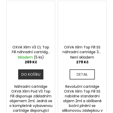
OXVA Xlim V3 CL Top
OXVA Xlim Top Fill SS
Fill náhradní cartridge
náhradní cartridge 3ks
3ks odpor 0,4ohm
odpor 0,6ohm
Skladem
(5 ks)
Není skladem
269 Kč
279 Kč
DO KOŠÍKU
DETAIL
Náhradní cartridge
Revoluční cartridge
OXVA Xlim Pod V3 Top
OXVA Xlim Top Fill SS
Fill disponuje základním
nabídne standardní
objemem 2ml. Jedná se
objem 2ml a oblíbené
o kompletně vybavenou
boční plnění se
cartridge disponující
silikonovou záslepkou v