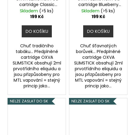
cartridge Classic
cartridge Blueberry
Tobacco 20mg 2Pack
20mg 2Pack
Skladem
(>5 ks)
Skladem
(>5 ks)
199 Kč
199 Kč
DO KOŠÍKU
DO KOŠÍKU
Chuť tradičního
Chuť šťavnatých
tabáku... Předplněné
borůvek... Předplněné
cartridge OXVA
cartridge OXVA
SLIMSTICK obsahují 2ml
SLIMSTICK obsahují 2ml
prvotřídního eliquidu a
prvotřídního eliquidu a
jsou přizpůsobeny pro
jsou přizpůsobeny pro
MTL vapování = stejný
MTL vapování = stejný
princip jako...
princip jako...
NELZE ZASLAT DO SK
NELZE ZASLAT DO SK