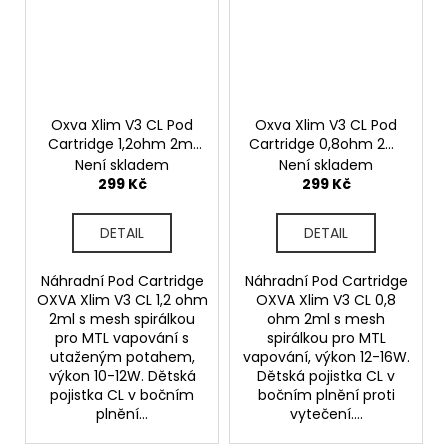
Oxva Xlim V3 CL Pod
Oxva Xlim V3 CL Pod
Cartridge 1,2ohm 2ml
Cartridge 0,8ohm 2ml
3ks
3ks
Není skladem
Není skladem
299 Kč
299 Kč
DETAIL
DETAIL
Náhradní Pod Cartridge
Náhradní Pod Cartridge
OXVA Xlim V3 CL 1,2 ohm
OXVA Xlim V3 CL 0,8
2ml s mesh spirálkou
ohm 2ml s mesh
pro MTL vapování s
spirálkou pro MTL
utaženým potahem,
vapování, výkon 12-16W.
výkon 10-12W. Dětská
Dětská pojistka CL v
pojistka CL v bočním
bočním plnění proti
plnění...
vytečení....