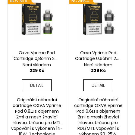
NOVINKA
NOVINKA
ý
p
i
s
p
r
o
Oxva Vprime Pod
Oxva Vprime Pod
Cartridge 0,8ohm 2ml
Cartridge 0,6ohm 2ml
d
2ks
2ks
Není skladem
Není skladem
u
229 Kč
229 Kč
k
t
DETAIL
DETAIL
ů
Originální náhradní
Originální náhradní
cartridge OXVA Vprime
cartridge OXVA Vprime
Pod 0,8Ω s objemem
Pod 0,6Ω s objemem
2ml a mesh žhavící
2ml a mesh žhavící
hlavou. Určeno pro MTL
hlavou. Určeno pro
vapování s výkonem 14-
RDL/MTL vapování s
18W. Technologie
výkonem 20-25W.