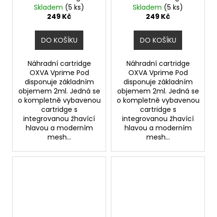
odpor 0,4ohm
odpor 0,6ohm
Skladem
(5 ks)
Skladem
(5 ks)
249 Kč
249 Kč
DO KOŠÍKU
DO KOŠÍKU
Náhradní cartridge
Náhradní cartridge
OXVA Vprime Pod
OXVA Vprime Pod
disponuje základním
disponuje základním
objemem 2ml. Jedná se
objemem 2ml. Jedná se
o kompletně vybavenou
o kompletně vybavenou
cartridge s
cartridge s
integrovanou žhavící
integrovanou žhavící
hlavou a moderním
hlavou a moderním
mesh...
mesh...