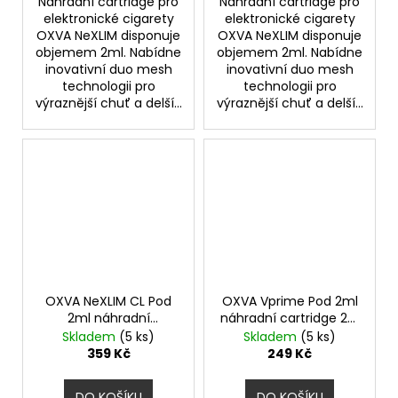
Náhradní cartridge pro
Náhradní cartridge pro
elektronické cigarety
elektronické cigarety
OXVA NeXLIM disponuje
OXVA NeXLIM disponuje
objemem 2ml. Nabídne
objemem 2ml. Nabídne
inovativní duo mesh
inovativní duo mesh
technologii pro
technologii pro
výraznější chuť a delší...
výraznější chuť a delší...
OXVA NeXLIM CL Pod
OXVA Vprime Pod 2ml
2ml náhradní
náhradní cartridge 2ks
cartridge 3ks odpor
odpor 0,2ohm
Skladem
(5 ks)
Skladem
(5 ks)
1,2ohm
359 Kč
249 Kč
DO KOŠÍKU
DO KOŠÍKU