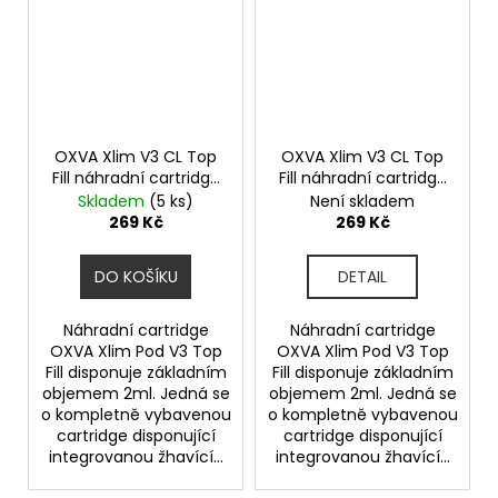
OXVA Xlim V3 CL Top
OXVA Xlim V3 CL Top
Fill náhradní cartridge
Fill náhradní cartridge
3ks odpor 0,8ohm
3ks odpor 1,2ohm
Skladem
(5 ks)
Není skladem
269 Kč
269 Kč
DO KOŠÍKU
DETAIL
Náhradní cartridge
Náhradní cartridge
OXVA Xlim Pod V3 Top
OXVA Xlim Pod V3 Top
Fill disponuje základním
Fill disponuje základním
objemem 2ml. Jedná se
objemem 2ml. Jedná se
o kompletně vybavenou
o kompletně vybavenou
cartridge disponující
cartridge disponující
integrovanou žhavící...
integrovanou žhavící...