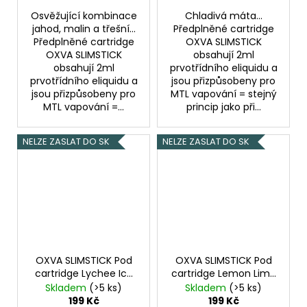
Osvěžující kombinace
Chladivá máta...
jahod, malin a třešní...
Předplněné cartridge
Předplněné cartridge
OXVA SLIMSTICK
OXVA SLIMSTICK
obsahují 2ml
obsahují 2ml
prvotřídního eliquidu a
prvotřídního eliquidu a
jsou přizpůsobeny pro
jsou přizpůsobeny pro
MTL vapování = stejný
MTL vapování =...
princip jako při...
NELZE ZASLAT DO SK
NELZE ZASLAT DO SK
OXVA SLIMSTICK Pod
OXVA SLIMSTICK Pod
cartridge Lychee Ice
cartridge Lemon Lime
20mg 2Pack
20mg 2Pack
Skladem
(>5 ks)
Skladem
(>5 ks)
199 Kč
199 Kč