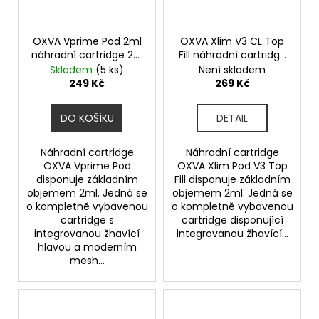
OXVA Vprime Pod 2ml
OXVA Xlim V3 CL Top
náhradní cartridge 2ks
Fill náhradní cartridge
odpor 0,8ohm
3ks odpor 0,6ohm
Skladem
(5 ks)
Není skladem
249 Kč
269 Kč
DO KOŠÍKU
DETAIL
Náhradní cartridge
Náhradní cartridge
OXVA Vprime Pod
OXVA Xlim Pod V3 Top
disponuje základním
Fill disponuje základním
objemem 2ml. Jedná se
objemem 2ml. Jedná se
o kompletně vybavenou
o kompletně vybavenou
cartridge s
cartridge disponující
integrovanou žhavící
integrovanou žhavící...
hlavou a moderním
mesh...