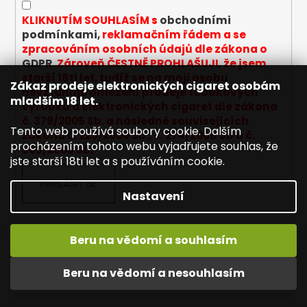
k
y
KLIKNUTÍM SOUHLASÍM s
obchodními
v
podmínkami,
reklamačním řádem a se
ý
zpracováním osobních údajů dle zákona o
p
GDPR
. Zároveň ČESTNĚ PROHLAŠUJI, že jsem
i
starší 18ti let, tudíž se na moji osobu
Zákaz prodeje elektronických cigaret osobám
s
nevztahuje omezení prodeje tabákových
mladším 18 let.
u
výrobků a elektronických cigaret dle zákona
č. 379/2005 Sb. a následně souvisejících
Tento web používá soubory cookie. Dalším
zákonů č. 225/2006 Sb., č. 274/2008 Sb a č.
procházením tohoto webu vyjadřujete souhlas, že
305/2009 Sb.
jste starší 18ti let a s používáním cookie.
PŘIHLÁSIT SE
Nastavení
Beru na vědomí a souhlasím
Napište nám
Mapa serveru
Reklamace
Vítejte na JOYETECH. DORUČENÍ ZDARMA zásilkovnou nad
Dopravné / poštovné
Kontakty
Obchodní podmínky
Beru na vědomí a nesouhlasím
600,- kč / 50 EURO!