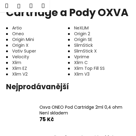
K
Hledat
Nákupní
Menu
Přihlášení
Cartridge a Pody OXVA
Přejít
o
Zpět
Zpět
na
košík
š
obsah
í
Artio
NeXLIM
C
k
Oneo
Origin 2
o
Origin Mini
Origin SE
Origin X
SlimStick
p
Vativ Super
SlimStick X
o
Velocity
Vprime
Xlim
Xlim C
t
Xlim EZ
Xlim Top Fill SS
ř
Xlim V2
Xlim V3
e
Nejprodávanější
b
u
j
Oxva ONEO Pod Cartridge 2ml 0,4 ohm
e
Není skladem
t
75 Kč
e
n