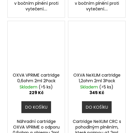
v bočním plnění proti
v bočním plnění proti
vytečení....
vytečení....
OXVA VPRIME cartridge
OXVA NeXLIM cartridge
0,6ohm 2ml 2Pack
1,2ohm 2ml 3Pack
Skladem
(>5 ks)
Skladem
(>5 ks)
229 Kč
345 Kč
DO KOŠÍKU
DO KOŠÍKU
Náhradní cartridge
Cartridge NeXLIM CRC s
OXVA VPRIME o odporu
pohodlným plněním,
0,6ohm a objemu 2ml.
které pojmou až 2ml