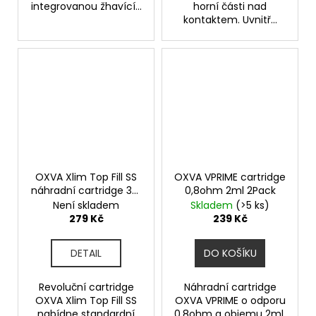
integrovanou žhavící...
horní části nad
kontaktem. Uvnitř...
OXVA Xlim Top Fill SS
OXVA VPRIME cartridge
náhradní cartridge 3ks
0,8ohm 2ml 2Pack
odpor 0,8ohm
Není skladem
Skladem
(>5 ks)
279 Kč
239 Kč
DETAIL
DO KOŠÍKU
Revoluční cartridge
Náhradní cartridge
OXVA Xlim Top Fill SS
OXVA VPRIME o odporu
nabídne standardní
0,8ohm a objemu 2ml.