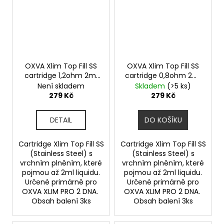
OXVA Xlim Top Fill SS
OXVA Xlim Top Fill SS
cartridge 1,2ohm 2ml
cartridge 0,8ohm 2ml
3Pack
3Pack
Není skladem
Skladem
(>5 ks)
279 Kč
279 Kč
DETAIL
DO KOŠÍKU
Cartridge Xlim Top Fill SS
Cartridge Xlim Top Fill SS
(Stainless Steel) s
(Stainless Steel) s
vrchním plněním, které
vrchním plněním, které
pojmou až 2ml liquidu.
pojmou až 2ml liquidu.
Určené primárně pro
Určené primárně pro
OXVA XLIM PRO 2 DNA.
OXVA XLIM PRO 2 DNA.
Obsah balení 3ks
Obsah balení 3ks