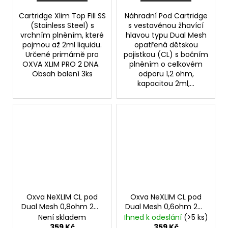
Cartridge Xlim Top Fill SS
Náhradní Pod Cartridge
(Stainless Steel) s
s vestavěnou žhavící
vrchním plněním, které
hlavou typu Dual Mesh
pojmou až 2ml liquidu.
opatřená dětskou
Určené primárně pro
pojistkou (CL) s bočním
OXVA XLIM PRO 2 DNA.
plněním o celkovém
Obsah balení 3ks
odporu 1,2 ohm,
kapacitou 2ml,...
Oxva NeXLIM CL pod
Oxva NeXLIM CL pod
Dual Mesh 0,8ohm 2ml
Dual Mesh 0,6ohm 2ml
3ks
3ks
Není skladem
Ihned k odeslání
(>5 ks)
359 Kč
359 Kč