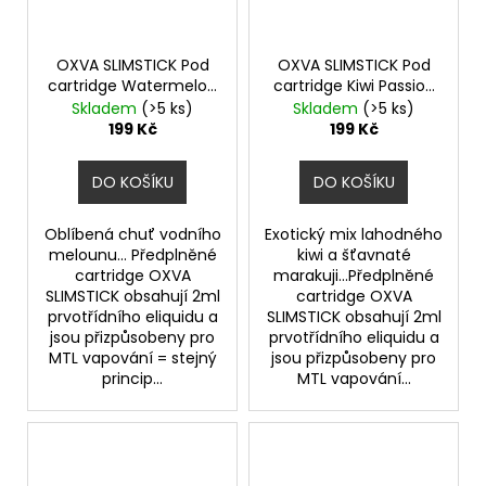
OXVA SLIMSTICK Pod
OXVA SLIMSTICK Pod
cartridge Watermelon
cartridge Kiwi Passion
20mg 2Pack
Fruit 20mg 2Pack
Skladem
(>5 ks)
Skladem
(>5 ks)
199 Kč
199 Kč
DO KOŠÍKU
DO KOŠÍKU
Oblíbená chuť vodního
Exotický mix lahodného
melounu... Předplněné
kiwi a šťavnaté
cartridge OXVA
marakuji...Předplněné
SLIMSTICK obsahují 2ml
cartridge OXVA
prvotřídního eliquidu a
SLIMSTICK obsahují 2ml
jsou přizpůsobeny pro
prvotřídního eliquidu a
MTL vapování = stejný
jsou přizpůsobeny pro
princip...
MTL vapování...