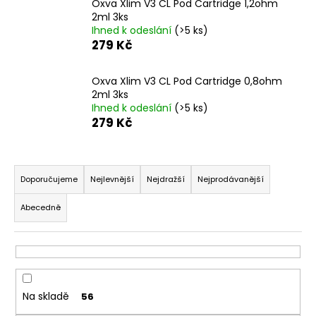
Oxva Xlim V3 CL Pod Cartridge 1,2ohm
a
2ml 3ks
Ihned k odeslání
(>5 ks)
j
279 Kč
í
t
Oxva Xlim V3 CL Pod Cartridge 0,8ohm
?
2ml 3ks
Ihned k odeslání
(>5 ks)
279 Kč
Ř
HLEDAT
a
Doporučujeme
Nejlevnější
Nejdražší
Nejprodávanější
z
Abecedně
e
D
n
o
í
p
o
p
r
r
Na skladě
56
u
o