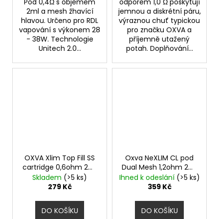
Pod 0,4Ω s objemem
odporem 1,0 Ω poskytují
2ml a mesh žhavící
jemnou a diskrétní páru,
hlavou. Určeno pro RDL
výraznou chuť typickou
vapování s výkonem 28
pro značku OXVA a
- 38W. Technologie
příjemně utažený
Unitech 2.0...
potah. Doplňování...
OXVA Xlim Top Fill SS
Oxva NeXLIM CL pod
cartridge 0,6ohm 2ml
Dual Mesh 1,2ohm 2ml
3Pack
3ks
Skladem
(>5 ks)
Ihned k odeslání
(>5 ks)
279 Kč
359 Kč
DO KOŠÍKU
DO KOŠÍKU