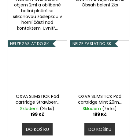
objem 2ml a oblíbené
Obsah balení 2ks
boční plnění se
silikonovou záslepkou v
horní části nad
kontaktem. Uvnitř...
NELZE ZASLAT DO SK
NELZE ZASLAT DO SK
OXVA SLIMSTICK Pod
OXVA SLIMSTICK Pod
cartridge Strawberry
cartridge Mint 20mg
Raspberry Cherry
2Pack
Skladem
(>5 ks)
Skladem
(>5 ks)
20mg 2Pack
199 Kč
199 Kč
DO KOŠÍKU
DO KOŠÍKU