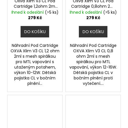
Oxva Xlim V3 CL Pod
Oxva Xlim V3 CL Pod
Cartridge 1,2ohm 2ml
Cartridge 0,8ohm 2ml
3ks
3ks
Ihned k odeslání
(>5 ks)
Ihned k odeslání
(>5 ks)
279 Kč
279 Kč
DO KOŠÍKU
DO KOŠÍKU
Náhradní Pod Cartridge
Náhradní Pod Cartridge
OXVA Xlim V3 CL 1,2 ohm
OXVA Xlim V3 CL 0,8
2ml s mesh spirálkou
ohm 2ml s mesh
pro MTL vapování s
spirálkou pro MTL
utaženým potahem,
vapování, výkon 12-16W.
výkon 10-12W. Dětská
Dětská pojistka CL v
pojistka CL v bočním
bočním plnění proti
plnění...
vytečení....