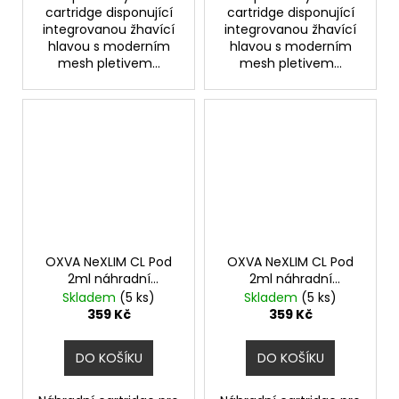
cartridge disponující
cartridge disponující
integrovanou žhavící
integrovanou žhavící
hlavou s moderním
hlavou s moderním
mesh pletivem...
mesh pletivem...
OXVA NeXLIM CL Pod
OXVA NeXLIM CL Pod
2ml náhradní
2ml náhradní
cartridge 3ks odpor
cartridge 3ks odpor
Skladem
(5 ks)
Skladem
(5 ks)
0,6ohm
0,8ohm
359 Kč
359 Kč
DO KOŠÍKU
DO KOŠÍKU