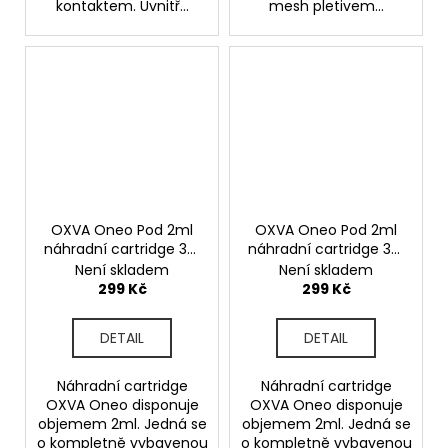
kontaktem. Uvnitř...
mesh pletivem...
OXVA Oneo Pod 2ml
OXVA Oneo Pod 2ml
náhradní cartridge 3ks
náhradní cartridge 3ks
odpor 0,6ohm
odpor 0,8ohm
Není skladem
Není skladem
299 Kč
299 Kč
DETAIL
DETAIL
Náhradní cartridge
Náhradní cartridge
OXVA Oneo disponuje
OXVA Oneo disponuje
objemem 2ml. Jedná se
objemem 2ml. Jedná se
o kompletně vybavenou
o kompletně vybavenou