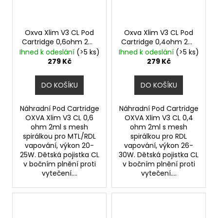
Oxva Xlim V3 CL Pod
Oxva Xlim V3 CL Pod
Cartridge 0,6ohm 2ml
Cartridge 0,4ohm 2ml
3ks
3ks
Ihned k odeslání
(>5 ks)
Ihned k odeslání
(>5 ks)
279 Kč
279 Kč
DO KOŠÍKU
DO KOŠÍKU
Náhradní Pod Cartridge
Náhradní Pod Cartridge
OXVA Xlim V3 CL 0,6
OXVA Xlim V3 CL 0,4
ohm 2ml s mesh
ohm 2ml s mesh
spirálkou pro MTL/RDL
spirálkou pro RDL
vapování, výkon 20-
vapování, výkon 26-
25W. Dětská pojistka CL
30W. Dětská pojistka CL
v bočním plnění proti
v bočním plnění proti
vytečení....
vytečení....