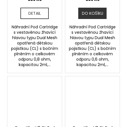
DETAIL
DO KOŠÍKU
Náhradní Pod Cartridge
Náhradní Pod Cartridge
s vestavěnou žhavící
s vestavěnou žhavící
hlavou typu Dual Mesh
hlavou typu Dual Mesh
opatřená dětskou
opatřená dětskou
pojistkou (CL) s bočním
pojistkou (CL) s bočním
plněním o celkovém
plněním o celkovém
odporu 0,8 ohm,
odporu 0,6 ohm,
kapacitou 2ml,...
kapacitou 2ml,...