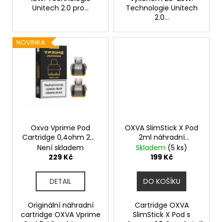
Unitech 2.0 pro...
Technologie Unitech
2.0...
NOVINKA
Oxva Vprime Pod
OXVA SlimStick X Pod
Cartridge 0,4ohm 2ml
2ml náhradní
2ks
cartridge 2ks odpor
Není skladem
Skladem
(5 ks)
1,0ohm
229 Kč
199 Kč
DETAIL
DO KOŠÍKU
Originální náhradní
Cartridge OXVA
cartridge OXVA Vprime
SlimStick X Pod s