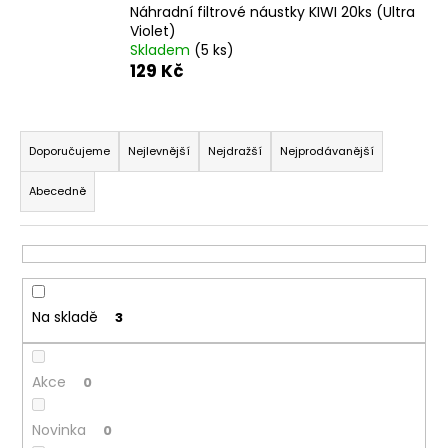
č
Náhradní filtrové náustky KIWI 20ks (Ultra
u
Violet)
j
Skladem
(5 ks)
e
129 Kč
m
e
Ř
a
Doporučujeme
Nejlevnější
Nejdražší
Nejprodávanější
ASPIRE
z
NAUTILUS
Abecedně
e
BVC
1,8
n
OHM
í
46
p
Kč
r
Na skladě
3
o
d
Akce
u
0
k
Novinka
0
t