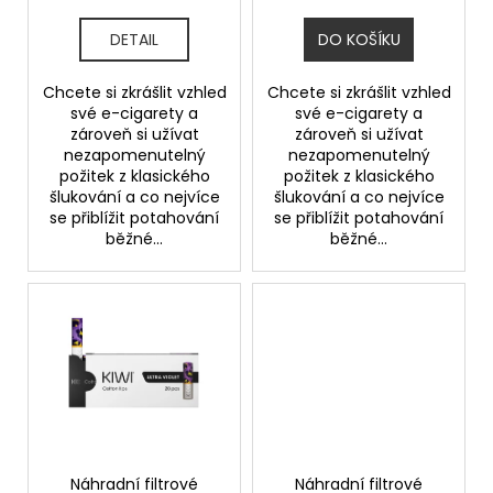
k
t
DETAIL
DO KOŠÍKU
ů
Chcete si zkrášlit vzhled
Chcete si zkrášlit vzhled
své e-cigarety a
své e-cigarety a
zároveň si užívat
zároveň si užívat
nezapomenutelný
nezapomenutelný
požitek z klasického
požitek z klasického
šlukování a co nejvíce
šlukování a co nejvíce
se přiblížit potahování
se přiblížit potahování
běžné...
běžné...
Náhradní filtrové
Náhradní filtrové