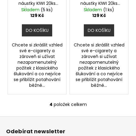
náustky KIWI 20ks
náustky KIWI 20ks
(Ultra Violet)
(Amber Head)
Skladem
(5 ks)
Skladem
(1 ks)
129 Kč
129 Kč
DO KOŠÍKU
DO KOŠÍKU
Chcete si zkrášlit vzhled
Chcete si zkrášlit vzhled
své e-cigarety a
své e-cigarety a
zároveň si užívat
zároveň si užívat
nezapomenutelný
nezapomenutelný
požitek z klasického
požitek z klasického
šlukování a co nejvíce
šlukování a co nejvíce
se přiblížit potahování
se přiblížit potahování
běžné...
běžné...
4
položek celkem
O
v
Z
l
á
á
Odebírat newsletter
d
p