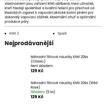
vlastnostem jsou zařízení KIWI oblíbená mezi uživateli,
a
kteří hledají spolehlivé a kvalitní řešení pro přechod od
j
klasických cigaret k vapování.aktické boční plnění pro
í
dokonalý vapovací zážitek. Maximální chuť a optimální
produkce páry.
t
?
KIWI 2
Spark
Nejprodávanější
HLEDAT
Náhradní filtrové náustky KIWI 20ks
(Classic)
Není skladem
129 Kč
D
o
Náhradní filtrové náustky KIWI 20ks (Wild
p
Rose)
o
Skladem
(5 ks)
r
129 Kč
u