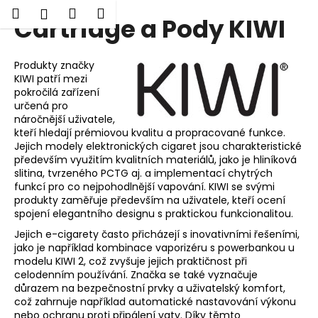
K
Hledat
Nákupní
Menu
Přihlášení
Cartridge a Pody KIWI
Přejít
o
Zpět
Zpět
na
košík
š
obsah
í
Produkty značky
C
k
KIWI patří mezi
o
pokročilá zařízení
určená pro
p
náročnější uživatele,
o
kteří hledají prémiovou kvalitu a propracované funkce.
Jejich modely elektronických cigaret jsou charakteristické
t
především využitím kvalitních materiálů, jako je hliníková
ř
slitina, tvrzeného PCTG aj. a implementací chytrých
e
funkcí pro co nejpohodlnější vapování. KIWI se svými
produkty zaměřuje především na uživatele, kteří ocení
b
spojení elegantního designu s praktickou funkcionalitou.
u
Jejich e-cigarety často přicházejí s inovativními řešeními,
j
jako je například kombinace vaporizéru s powerbankou u
e
modelu KIWI 2, což zvyšuje jejich praktičnost při
celodenním používání. Značka se také vyznačuje
t
důrazem na bezpečnostní prvky a uživatelský komfort,
e
což zahrnuje například automatické nastavování výkonu
n
nebo ochranu proti připálení vaty. Díky těmto