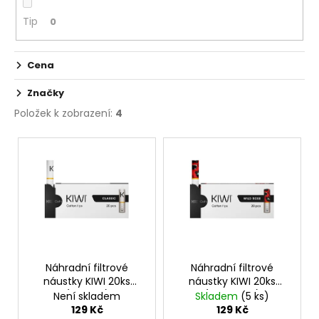
ů
Tip
0
Cena
Značky
Položek k zobrazení:
4
V
ý
p
i
s
p
r
o
Náhradní filtrové
Náhradní filtrové
náustky KIWI 20ks
náustky KIWI 20ks
d
(Classic)
(Wild Rose)
Není skladem
Skladem
(5 ks)
u
129 Kč
129 Kč