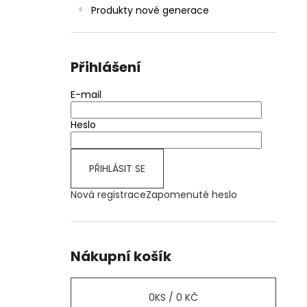
Produkty nové generace
Přihlášení
E-mail
Heslo
PŘIHLÁSIT SE
Nová registrace
Zapomenuté heslo
Nákupní košík
0
KS /
0 KČ