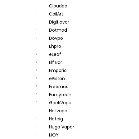
Cloudee
CoilArt
Digiflavor
Dotmod
Dovpo
Ehpro
eLeaf
Elf Bar
Emporio
ePiston
Freemax
Fumytech
GeekVape
Hellvape
Hotcig
Hugo Vapor
IJOY