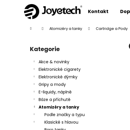
K
Přejít
na
o
Kontakt
Dop
obsah
Zpět
Zpět
š
do
do
í
Domů
Atomizéry a tanky
Cartridge a Pody
k
obchodu
obchodu
P
o
Kategorie
Přeskočit
s
kategorie
t
Akce & novinky
r
Elektronické cigarety
a
Elektronické dýmky
n
Gripy a mody
n
E-liquidy, náplně
í
Báze a příchutě
p
Atomizéry a tanky
a
Podle značky a typu
n
Klasické s hlavou
e
Boro tanky