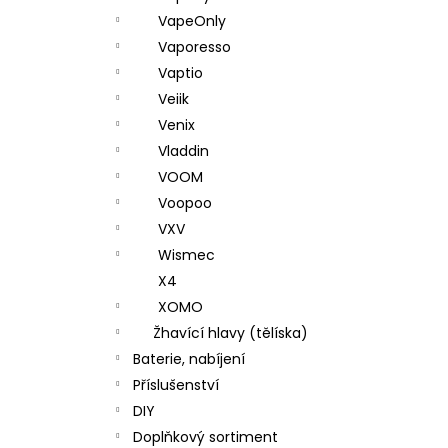
VapeOnly
Vaporesso
Vaptio
Veiik
Venix
Vladdin
VOOM
Voopoo
VXV
Wismec
X4
XOMO
Žhavící hlavy (tělíska)
Baterie, nabíjení
Příslušenství
DIY
Doplňkový sortiment