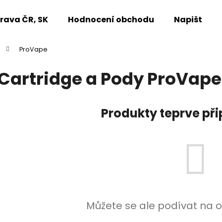
rava ČR, SK
Hodnocení obchodu
Napište n
ProVape
Co potřebujete najít?
Cartridge a Pody ProVape
HLEDAT
Produkty teprve př
Doporučujeme
Můžete se ale podívat na o