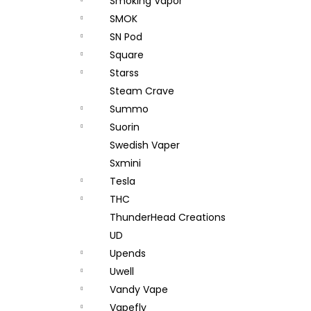
Smoking Vapor
SMOK
SN Pod
Square
Starss
Steam Crave
Summo
Suorin
Swedish Vaper
Sxmini
Tesla
THC
ThunderHead Creations
UD
Upends
Uwell
Vandy Vape
Vapefly