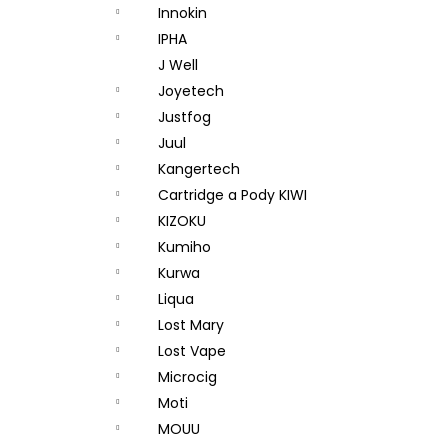
Innokin
IPHA
J Well
Joyetech
Justfog
Juul
Kangertech
Cartridge a Pody KIWI
KIZOKU
Kumiho
Kurwa
Liqua
Lost Mary
Lost Vape
Microcig
Moti
MOUU