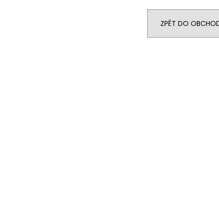
LIQUID DEKANG PINEAPPLE 10ML - 11MG
ELF BAR ELFA P
(ANANAS)
CARTRIDGE - W
2KS
195 Kč
ZPĚT DO OBCHO
189 Kč
Původně:
225 K