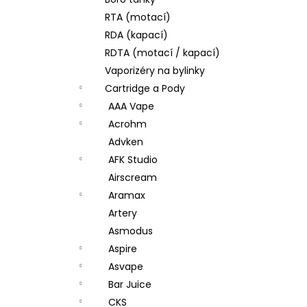
JOYETECH BF SS316 ATOMIZER 0,6OHM
l
RTA (motací)
57 Kč
RDA (kapací)
RDTA (motací / kapací)
Vaporizéry na bylinky
Cartridge a Pody
AAA Vape
Acrohm
Advken
AFK Studio
Airscream
Aramax
Artery
Asmodus
Aspire
Asvape
Bar Juice
CKS