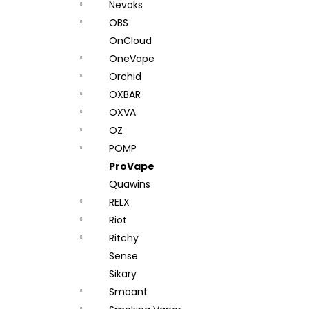
Nevoks
OBS
OnCloud
OneVape
Orchid
OXBAR
OXVA
OZ
POMP
ProVape
Quawins
RELX
Riot
Ritchy
Sense
Sikary
Smoant