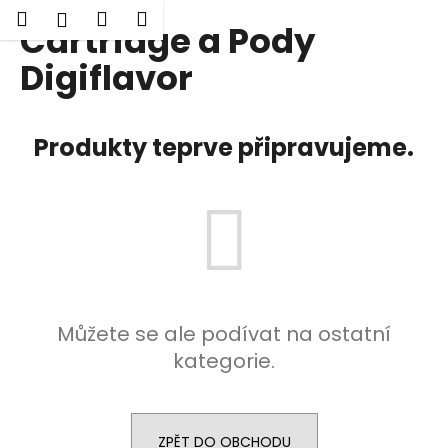
K
Hledat
Nákupní
Menu
Přihlášení
Cartridge a Pody
Přejít
o
Zpět
Zpět
na
košík
š
Digiflavor
obsah
í
C
k
o
Produkty teprve připravujeme.
p
o
t
ř
e
b
u
Můžete se ale podívat na ostatní
j
kategorie.
e
t
e
n
ZPĚT DO OBCHODU