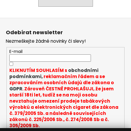
a
j
Z
í
á
t
Odebírat newsletter
p
?
Nezmeškejte žádné novinky či slevy!
a
t
E-mail
í
HLEDAT
KLIKNUTÍM SOUHLASÍM s
obchodními
podmínkami,
reklamačním řádem a se
zpracováním osobních údajů dle zákona o
GDPR
. Zároveň ČESTNĚ PROHLAŠUJI, že jsem
D
starší 18ti let, tudíž se na moji osobu
o
nevztahuje omezení prodeje tabákových
p
výrobků a elektronických cigaret dle zákona
o
č. 379/2005 Sb. a následně souvisejících
r
zákonů č. 225/2006 Sb., č. 274/2008 Sb a č.
u
305/2009 Sb.