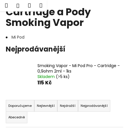
K
Hledat
Nákupní
Menu
Přihlášení
Cartridge a Pody
Přejít
o
Zpět
Zpět
na
košík
š
Smoking Vapor
obsah
í
C
k
Mi Pod
o
p
Nejprodávanější
o
t
Smoking Vapor - Mi Pod Pro - Cartridge -
ř
0,9ohm 2ml - 1ks
e
Skladem
(>5 ks)
b
115 Kč
u
j
Ř
e
a
Doporučujeme
Nejlevnější
Nejdražší
Nejprodávanější
t
z
Abecedně
e
e
n