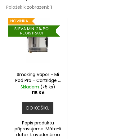
č
u
Položek k zobrazení:
1
j
V
e
NOVINKA
ý
m
SLEVA MIN. 2% PO
REGISTRACI
p
e
i
s
VAPORESSO
p
GTX
-
r
0,8OHM
-
o
Smoking Vapor - Mi
MESH
Pod Pro - Cartridge -
d
-
0,9ohm 2ml - 1ks
Skladem
(>5 ks)
ŽHAVÍCÍ
u
115 Kč
HLAVA
k
78
t
DO KOŠÍKU
Kč
ů
Popis produktu
připravujeme. Máte-li
dotaz k uvedenému