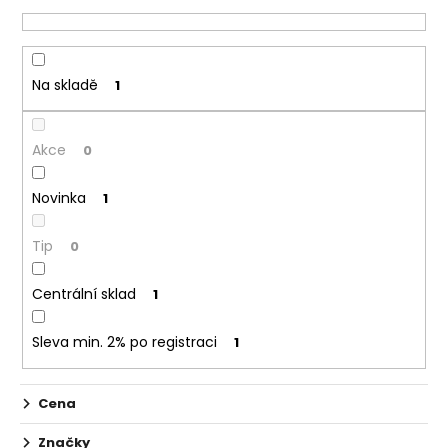
n
a
í
j
p
í
r
Na skladě
1
t
o
?
d
Akce
u
0
k
Novinka
1
t
ů
HLEDAT
Tip
0
Centrální sklad
1
D
o
Sleva min. 2% po registraci
1
p
o
r
Cena
u
Značky