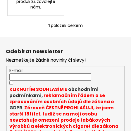
produktu, zavolejte
nám.
1
položek celkem
O
v
Z
l
á
á
Odebírat newsletter
d
p
a
Nezmeškejte žádné novinky či slevy!
a
c
t
E-mail
í
í
p
r
KLIKNUTÍM SOUHLASÍM s
obchodními
v
podmínkami,
reklamačním řádem a se
k
zpracováním osobních údajů dle zákona o
y
GDPR
. Zároveň ČESTNĚ PROHLAŠUJI, že jsem
v
starší 18ti let, tudíž se na moji osobu
ý
nevztahuje omezení prodeje tabákových
p
výrobků a elektronických cigaret dle zákona