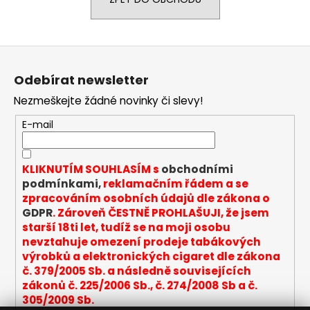
a
j
í
Z
t
á
Odebírat newsletter
?
p
Nezmeškejte žádné novinky či slevy!
a
t
E-mail
í
HLEDAT
KLIKNUTÍM SOUHLASÍM s
obchodními
podmínkami,
reklamačním řádem a se
zpracováním osobních údajů dle zákona o
GDPR
. Zároveň ČESTNĚ PROHLAŠUJI, že jsem
D
starší 18ti let, tudíž se na moji osobu
o
nevztahuje omezení prodeje tabákových
p
výrobků a elektronických cigaret dle zákona
o
č. 379/2005 Sb. a následně souvisejících
r
zákonů č. 225/2006 Sb., č. 274/2008 Sb a č.
u
305/2009 Sb.