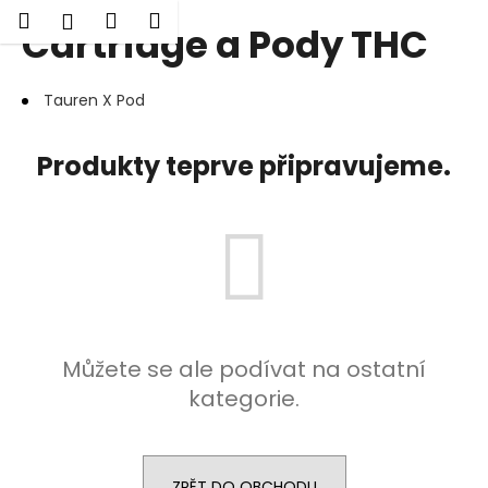
K
Hledat
Nákupní
Menu
Přihlášení
Cartridge a Pody THC
Přejít
o
Zpět
Zpět
na
košík
š
obsah
í
Tauren X Pod
C
k
o
Produkty teprve připravujeme.
p
o
t
ř
e
b
u
Můžete se ale podívat na ostatní
j
kategorie.
e
t
e
n
ZPĚT DO OBCHODU