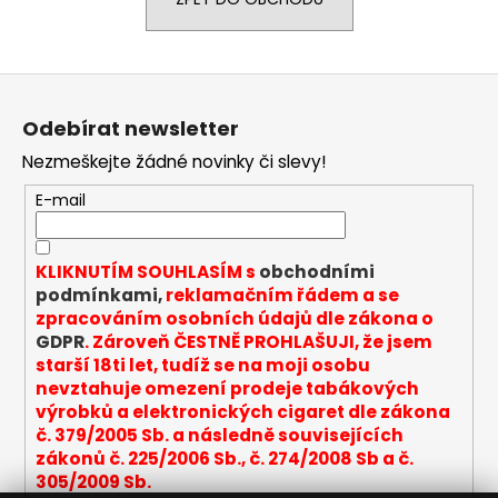
a
j
í
Z
t
á
Odebírat newsletter
?
p
Nezmeškejte žádné novinky či slevy!
a
t
E-mail
í
HLEDAT
KLIKNUTÍM SOUHLASÍM s
obchodními
podmínkami,
reklamačním řádem a se
zpracováním osobních údajů dle zákona o
GDPR
. Zároveň ČESTNĚ PROHLAŠUJI, že jsem
D
starší 18ti let, tudíž se na moji osobu
o
nevztahuje omezení prodeje tabákových
p
výrobků a elektronických cigaret dle zákona
o
č. 379/2005 Sb. a následně souvisejících
r
zákonů č. 225/2006 Sb., č. 274/2008 Sb a č.
u
305/2009 Sb.