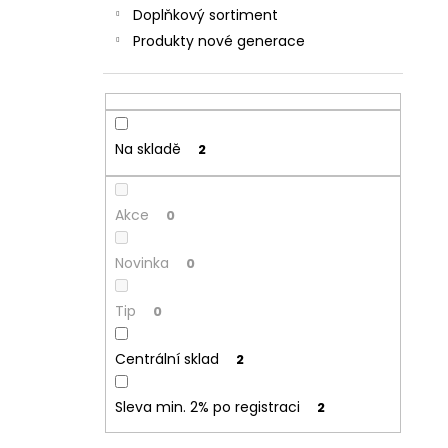
Doplňkový sortiment
Produkty nové generace
Na skladě
2
Akce
0
Novinka
0
Tip
0
Centrální sklad
2
Sleva min. 2% po registraci
2