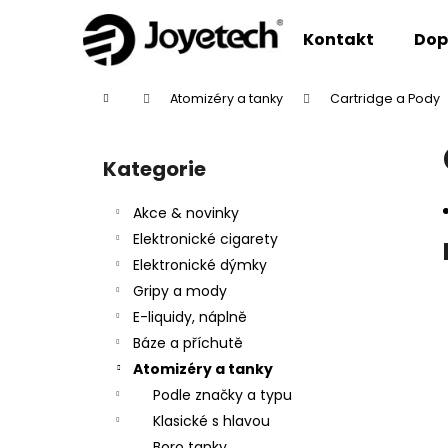
K
Přejít
na
o
Kontakt
Dop
obsah
Zpět
Zpět
š
do
do
í
Domů
Atomizéry a tanky
Cartridge a Pody
k
obchodu
obchodu
P
o
Kategorie
Přeskočit
s
kategorie
t
Akce & novinky
r
Elektronické cigarety
a
Elektronické dýmky
n
Gripy a mody
n
E-liquidy, náplně
í
Báze a příchutě
p
Atomizéry a tanky
a
Podle značky a typu
n
Klasické s hlavou
e
Boro tanky