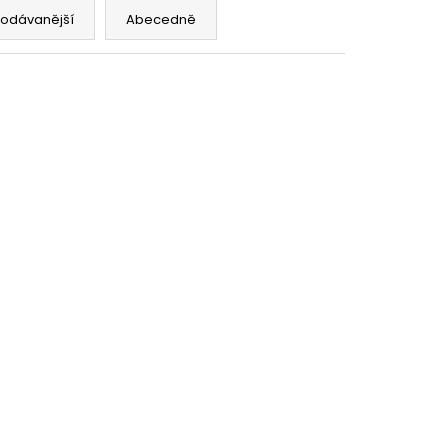
OD - PŘEDNAPLNĚNÁ
ATERMELON - 20MG -
rodávanější
Abecedně
č
d:
995561
149 KČ
–60 %
 Typ A
)