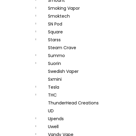
Smoant
Smoking Vapor
Smoktech
SN Pod
Square
Starss
Steam Crave
Summo
Suorin
Swedish Vaper
Sxmini
Tesla
THC
ThunderHead Creations
UD
Upends
Uwell
Vandy Vape