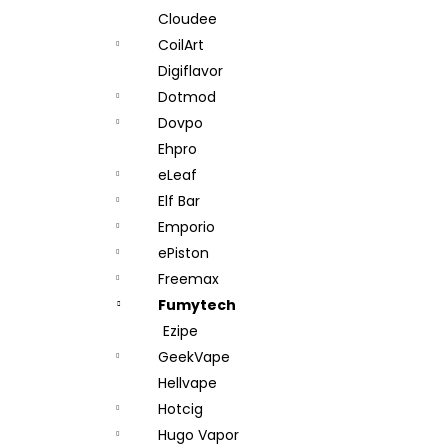
Cloudee
CoilArt
Digiflavor
Dotmod
Dovpo
Ehpro
eLeaf
Elf Bar
Emporio
ePiston
Freemax
Fumytech
Ezipe
GeekVape
Hellvape
Hotcig
Hugo Vapor