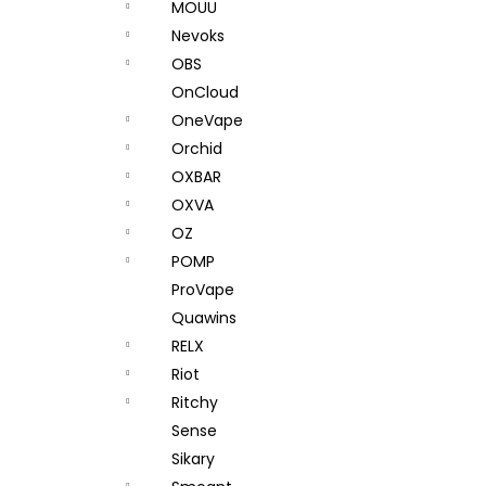
MOUU
Nevoks
OBS
OnCloud
OneVape
Orchid
OXBAR
OXVA
OZ
POMP
ProVape
Quawins
RELX
Riot
Ritchy
Sense
Sikary