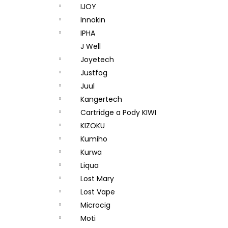
IJOY
Innokin
IPHA
J Well
Joyetech
Justfog
Juul
Kangertech
Cartridge a Pody KIWI
KIZOKU
Kumiho
Kurwa
Liqua
Lost Mary
Lost Vape
Microcig
Moti