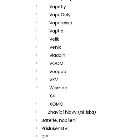
Vapefly
VapeOnly
Vaporesso
Vaptio
Veiik
Venix
Vladdin
VOOM
Voopoo
VXV
Wismec
X4
XOMO
Žhavící hlavy (tělíska)
Baterie, nabíjení
Příslušenství
DIY