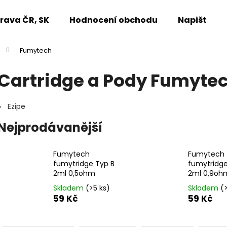
rava ČR, SK
Hodnocení obchodu
Napište n
Fumytech
Co potřebujete najít?
Cartridge a Pody Fumyte
HLEDAT
Ezipe
Nejprodávanější
Doporučujeme
Fumytech
Fumytech
fumytridge Typ B
fumytridge
2ml 0,5ohm
2ml 0,9oh
Skladem
(>5 ks)
Skladem
(
59 Kč
59 Kč
Ř