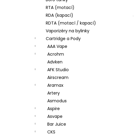
JOYETECH BF SS316 ATOMIZER 0,6OHM
l
RTA (motací)
57 Kč
RDA (kapací)
RDTA (motací / kapací)
Vaporizéry na bylinky
Cartridge a Pody
AAA Vape
Acrohm
Advken
AFK Studio
Airscream
Aramax
Artery
Asmodus
Aspire
Asvape
Bar Juice
CKS