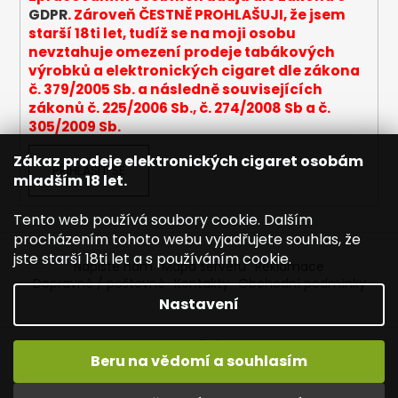
GDPR
. Zároveň ČESTNĚ PROHLAŠUJI, že jsem
starší 18ti let, tudíž se na moji osobu
nevztahuje omezení prodeje tabákových
výrobků a elektronických cigaret dle zákona
č. 379/2005 Sb. a následně souvisejících
zákonů č. 225/2006 Sb., č. 274/2008 Sb a č.
305/2009 Sb.
Zákaz prodeje elektronických cigaret osobám
PŘIHLÁSIT SE
mladším 18 let.
Tento web používá soubory cookie. Dalším
procházením tohoto webu vyjadřujete souhlas, že
jste starší 18ti let a s používáním cookie.
Napište nám
Mapa serveru
Reklamace
Dopravné / poštovné
Kontakty
Obchodní podmínky
Nastavení
Vytvořil Shoptet
Beru na vědomí a souhlasím
Copyright 2026
Joyetech - Značkové elektronické
cigarety
. Všechna práva vyhrazena.
Upravit nastavení