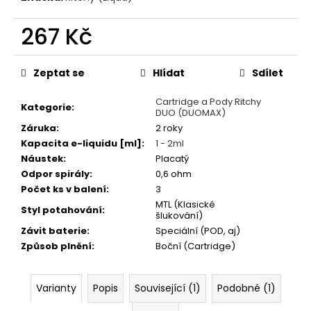
č
u
267 Kč
j
e
Měrná
m
cena:
Zeptat se
Hlídat
Sdílet
e
Cartridge a Pody Ritchy
Kategorie
:
DUO (DUOMAX)
VAPORESSO
Záruka
:
2 roky
GTX
-
Kapacita e-liquidu [ml]
:
1 - 2ml
0,8OHM
Náustek
:
Placatý
-
Odpor spirály
:
0,6 ohm
MESH
-
Počet ks v balení
:
3
ŽHAVÍCÍ
MTL (Klasické
Styl potahování
:
HLAVA
šlukování)
Závit baterie
:
Speciální (POD, aj)
78
Kč
Způsob plnění
:
Boční (Cartridge)
Varianty
Popis
Související (1)
Podobné (1)