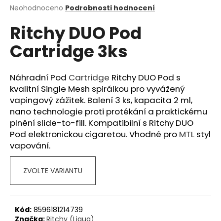
Průměrné
Neohodnoceno
Podrobnosti hodnocení
a
hodnocení
j
Ritchy DUO Pod
produktu
í
je
Cartridge 3ks
0,0
t
z
?
5
hvězdiček.
Náhradní Pod
Cartridge
Ritchy DUO Pod s
kvalitní Single Mesh spirálkou pro vyvážený
vapingový zážitek. Balení 3 ks, kapacita 2 ml,
nano technologie proti protékání a praktickému
HLEDAT
plnění slide-to-fill. Kompatibilní s Ritchy DUO
Pod elektronickou cigaretou. Vhodné pro
MTL
styl
vapování.
D
o
ZVOLTE VARIANTU
p
o
r
Kód:
8596181214739
u
Značka:
Ritchy (Liqua)