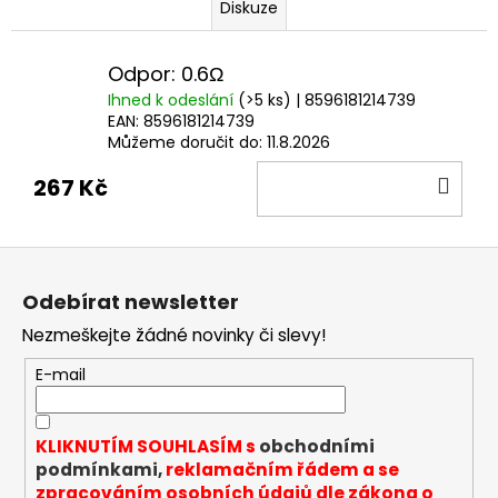
Diskuze
Odpor: 0.6Ω
Ihned k odeslání
(>5 ks)
| 8596181214739
EAN:
8596181214739
Můžeme doručit do:
11.8.2026
DO
267 Kč
KOŠ
Z
á
Odebírat newsletter
p
Nezmeškejte žádné novinky či slevy!
a
t
E-mail
í
KLIKNUTÍM SOUHLASÍM s
obchodními
podmínkami,
reklamačním řádem a se
zpracováním osobních údajů dle zákona o