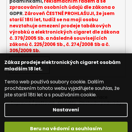
podmínkami,
reklamačním řádem a se
zpracováním osobních údajů dle zákona o
GDPR
. Zároveň ČESTNĚ PROHLAŠUJI, že jsem
starší 18ti let, tudíž se na moji osobu
nevztahuje omezení prodeje tabákových
výrobků a elektronických cigaret dle zákona
č. 379/2005 Sb. a následně souvisejících
zákonů č. 225/2006 Sb., č. 274/2008 Sb a č.
305/2009 Sb.
Zákaz prodeje elektronických cigaret osobám
PŘIHLÁSIT SE
mladším 18 let.
Tento web používá soubory cookie. Dalším
procházením tohoto webu vyjadřujete souhlas, že
jste starší 18ti let a s používáním cookie.
Napište nám
Mapa serveru
Reklamace
Dopravné / poštovné
Kontakty
Obchodní podmínky
Nastavení
Vytvořil Shoptet
Beru na vědomí a souhlasím
Copyright 2026
Joyetech - Značkové elektronické