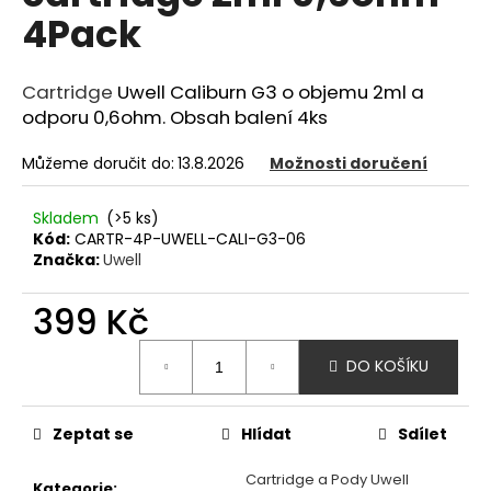
z
4Pack
a
5
hvězdiček.
j
í
Cartridge
Uwell Caliburn G3 o objemu 2ml a
t
odporu 0,6ohm. Obsah balení 4ks
?
Můžeme doručit do:
13.8.2026
Možnosti doručení
Skladem
(>5 ks)
Kód:
CARTR-4P-UWELL-CALI-G3-06
HLEDAT
Značka:
Uwell
399 Kč
D
Měrná
DO KOŠÍKU
cena:
o
p
o
Zeptat se
Hlídat
Sdílet
r
u
Cartridge a Pody Uwell
Kategorie
: