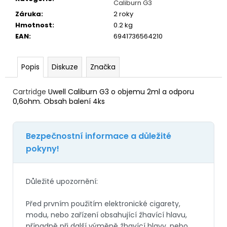
č
Caliburn G3
u
Záruka
:
2 roky
j
Hmotnost
:
0.2 kg
e
EAN
:
6941736564210
m
e
Popis
Diskuze
Značka
LIQUID
Cartridge
Uwell Caliburn G3 o objemu 2ml a odporu
DEKANG
0,6ohm. Obsah balení 4ks
PINEAPPLE
10ML
-
11MG
(ANANAS)
195
Kč