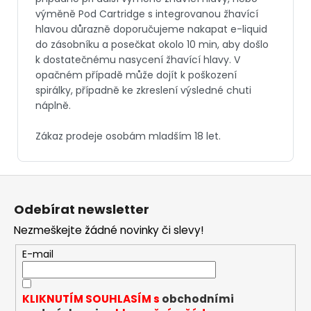
Z
á
Odebírat newsletter
p
Nezmeškejte žádné novinky či slevy!
a
t
E-mail
í
KLIKNUTÍM SOUHLASÍM s
obchodními