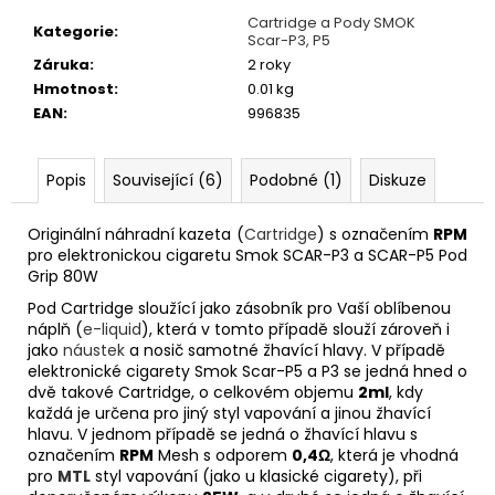
č
Cartridge a Pody SMOK
u
Kategorie
:
Scar-P3, P5
j
Záruka
:
2 roky
e
Hmotnost
:
0.01 kg
m
EAN
:
996835
e
Popis
Související (6)
Podobné (1)
Diskuze
JOYETECH
BF
SS316
Originální náhradní kazeta (
Cartridge
) s označením
RPM
ATOMIZER
pro elektronickou cigaretu Smok SCAR-P3 a SCAR-P5 Pod
0,6OHM
Grip 80W
57
Pod Cartridge sloužící jako zásobník pro Vaší oblíbenou
Kč
náplň (
e-liquid
), která v tomto případě slouží zároveň i
jako
náustek
a nosič samotné žhavící hlavy. V případě
elektronické cigarety Smok Scar-P5 a P3 se jedná hned o
dvě takové Cartridge, o celkovém objemu
2ml
, kdy
každá je určena pro jiný styl vapování a jinou žhavící
hlavu. V jednom případě se jedná o žhavící hlavu s
označením
RPM
Mesh s odporem
0,4Ω
, která je vhodná
pro
MTL
styl vapování (jako u klasické cigarety), při