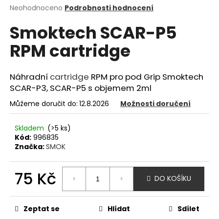
Průměrné
Neohodnoceno
Podrobnosti hodnocení
a
hodnocení
j
Smoktech SCAR-P5
produktu
í
je
RPM cartridge
0,0
t
z
?
5
hvězdiček.
Náhradní
cartridge
RPM pro pod Grip Smoktech
SCAR-P3, SCAR-P5 s objemem 2ml
Můžeme doručit do:
12.8.2026
Možnosti doručení
HLEDAT
Skladem
(>5 ks)
Kód:
996835
Značka:
SMOK
D
o
75 Kč
p
DO KOŠÍKU
o
Měrná
r
cena:
u
Zeptat se
Hlídat
Sdílet