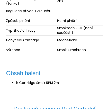
2ml
(tanku)
Regulace přívodu vzduchu
-
Způsob plnění
Horní plnění
Smoktech RPM (není
Typ žhavící hlavy
součástí)
Uchycení Cartridge
Magnetické
Výrobce
Smok, Smoktech
Obsah balení
1x Cartridge Smok RPM 2ml
Dostupné varianty Pod Cartridgí