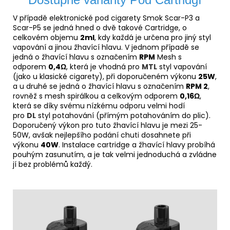
V případě elektronické pod cigarety Smok Scar-P3 a
Scar-P5 se jedná hned o dvě takové Cartridge, o
celkovém objemu
2ml
, kdy každá je určena pro jiný styl
vapování a jinou žhavící hlavu. V jednom případě se
jedná o žhavící hlavu s označením
RPM
Mesh s
odporem
0,4Ω
, která je vhodná pro
MTL
styl vapování
(jako u klasické cigarety), při doporučeném výkonu
25W
,
a u druhé se jedná o žhavící hlavu s označením
RPM 2
,
rovněž s mesh spirálkou a celkovým odporem
0,16Ω
,
která se díky svému nízkému odporu velmi hodí
pro
DL
styl potahování (přímým potahováním do plic).
Doporučený výkon pro tuto žhavící hlavu je mezi 25-
50W, avšak nejlepšího podání chuti dosahnete při
výkonu
40W
. Instalace cartridge a žhavící hlavy probíhá
pouhým zasunutím, a je tak velmi jednoduchá a zvládne
jí bez problémů každý.