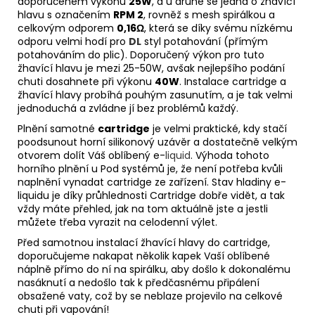
doporučeném výkonu
25W
, a u druhé se jedná o žhavící
hlavu s označením
RPM 2
, rovněž s mesh spirálkou a
celkovým odporem
0,16Ω
, která se díky svému nízkému
odporu velmi hodí pro
DL
styl potahování (přímým
potahováním do plic). Doporučený výkon pro tuto
žhavící hlavu je mezi 25-50W, avšak nejlepšího podání
chuti dosahnete při výkonu
40W
. Instalace cartridge a
žhavící hlavy probíhá pouhým zasunutím, a je tak velmi
jednoduchá a zvládne jí bez problémů každý.
Plnění samotné
cartridge
je velmi praktické, kdy stačí
poodsunout horní silikonový uzávěr a dostatečně velkým
otvorem dolít Váš oblíbený e-
liquid
. Výhoda tohoto
horního plnění u Pod systémů je, že není potřeba kvůli
naplnění vynadat cartridge ze zařízení. Stav hladiny e-
liquidu je díky průhlednosti Cartridge dobře vidět, a tak
vždy máte přehled, jak na tom aktuálně jste a jestli
můžete třeba vyrazit na celodenní výlet.
Před samotnou instalací žhavící hlavy do cartridge,
doporučujeme nakapat několik kapek Vaší oblíbené
náplně přímo do ní na spirálku, aby došlo k dokonalému
nasáknutí a nedošlo tak k předčasnému připálení
obsažené vaty, což by se neblaze projevilo na celkové
chuti při vapování!