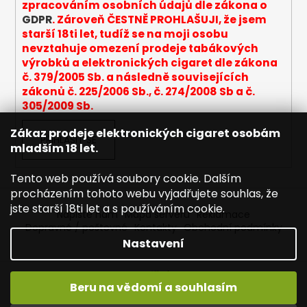
zpracováním osobních údajů dle zákona o
GDPR
. Zároveň ČESTNĚ PROHLAŠUJI, že jsem
starší 18ti let, tudíž se na moji osobu
nevztahuje omezení prodeje tabákových
výrobků a elektronických cigaret dle zákona
č. 379/2005 Sb. a následně souvisejících
zákonů č. 225/2006 Sb., č. 274/2008 Sb a č.
305/2009 Sb.
Zákaz prodeje elektronických cigaret osobám
PŘIHLÁSIT SE
mladším 18 let.
Tento web používá soubory cookie. Dalším
procházením tohoto webu vyjadřujete souhlas, že
jste starší 18ti let a s používáním cookie.
Napište nám
Mapa serveru
Reklamace
Dopravné / poštovné
Kontakty
Obchodní podmínky
Nastavení
Vytvořil Shoptet
Beru na vědomí a souhlasím
Copyright 2026
Joyetech - Značkové elektronické