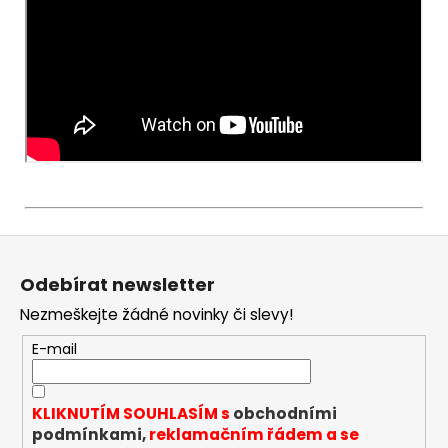
Z
á
Odebírat newsletter
p
Nezmeškejte žádné novinky či slevy!
a
t
E-mail
í
KLIKNUTÍM SOUHLASÍM s
obchodními
podmínkami,
reklamačním řádem a se